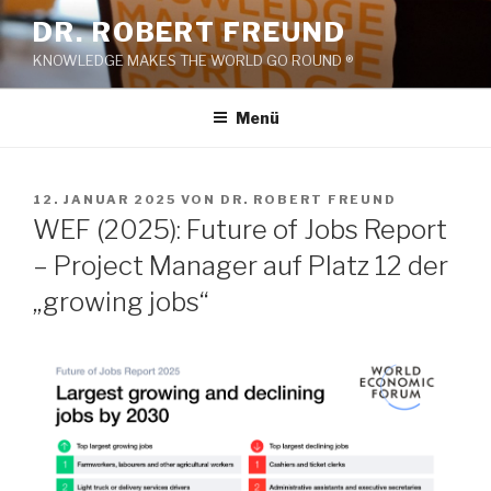
Zum
DR. ROBERT FREUND
Inhalt
KNOWLEDGE MAKES THE WORLD GO ROUND ®
springen
Menü
VERÖFFENTLICHT
12. JANUAR 2025
VON
DR. ROBERT FREUND
AM
WEF (2025): Future of Jobs Report
– Project Manager auf Platz 12 der
„growing jobs“