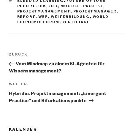
SCHLAGWÖRTER
BLENDED LEARNING
,
FUTURE OF JOBS
REPORT
,
IHK
,
JOB
,
MOODLE
,
PROJEKT
,
PROJEKTMANAGEMENT
,
PROJEKTMANAGER
,
REPORT
,
WEF
,
WEITERBILDUNG
,
WORLD
ECONOMIC FORUM
,
ZERTIFIKAT
Beitrags-
Vorheriger
ZURÜCK
Navigation
Beitrag
Vom Mindmap zu einem KI-Agenten für
Wissensmanagement?
Nächster
WEITER
Beitrag
Hybrides Projektmanagement: „Emergent
Practice“ und Bifurkationspunkte
KALENDER