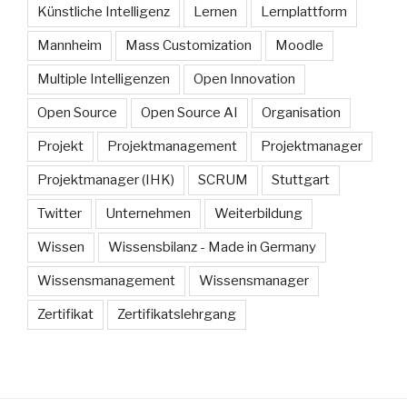
Künstliche Intelligenz
Lernen
Lernplattform
Mannheim
Mass Customization
Moodle
Multiple Intelligenzen
Open Innovation
Open Source
Open Source AI
Organisation
Projekt
Projektmanagement
Projektmanager
Projektmanager (IHK)
SCRUM
Stuttgart
Twitter
Unternehmen
Weiterbildung
Wissen
Wissensbilanz - Made in Germany
Wissensmanagement
Wissensmanager
Zertifikat
Zertifikatslehrgang