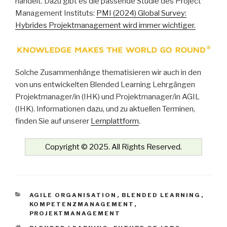
handelt. Dazu gibt es die passende Studie des Project
Management Instituts:
PMI (2024) Global Survey:
Hybrides Projektmanagement wird immer wichtiger.
Solche Zusammenhänge thematisieren wir auch in den
von uns entwickelten Blended Learning Lehrgängen
Projektmanager/in (IHK) und Projektmanager/in AGIL
(IHK). Informationen dazu, und zu aktuellen Terminen,
finden Sie auf unserer
Lernplattform
.
Copyright © 2025. All Rights Reserved.
KATEGORIEN
AGILE ORGANISATION
,
BLENDED LEARNING
,
KOMPETENZMANAGEMENT
,
PROJEKTMANAGEMENT