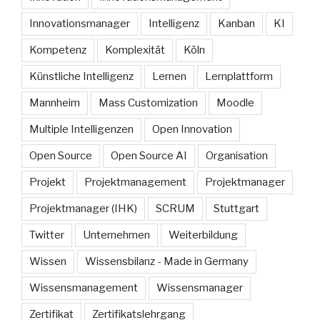
Innovationsmanager
Intelligenz
Kanban
KI
Kompetenz
Komplexität
Köln
Künstliche Intelligenz
Lernen
Lernplattform
Mannheim
Mass Customization
Moodle
Multiple Intelligenzen
Open Innovation
Open Source
Open Source AI
Organisation
Projekt
Projektmanagement
Projektmanager
Projektmanager (IHK)
SCRUM
Stuttgart
Twitter
Unternehmen
Weiterbildung
Wissen
Wissensbilanz - Made in Germany
Wissensmanagement
Wissensmanager
Zertifikat
Zertifikatslehrgang