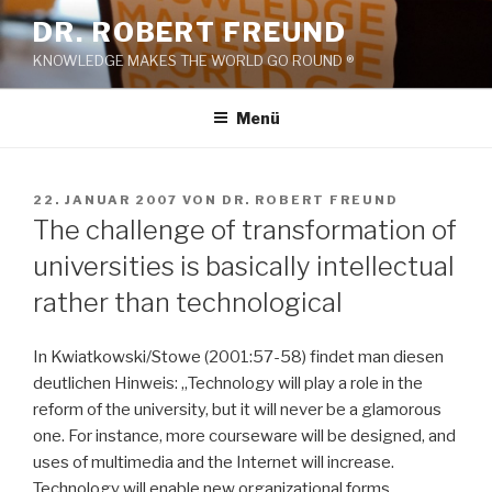
Zum
DR. ROBERT FREUND
Inhalt
KNOWLEDGE MAKES THE WORLD GO ROUND ®
springen
Menü
VERÖFFENTLICHT
22. JANUAR 2007
VON
DR. ROBERT FREUND
AM
The challenge of transformation of
universities is basically intellectual
rather than technological
In Kwiatkowski/Stowe (2001:57-58) findet man diesen
deutlichen Hinweis: „Technology will play a role in the
reform of the university, but it will never be a glamorous
one. For instance, more courseware will be designed, and
uses of multimedia and the Internet will increase.
Technology will enable new organizational forms.