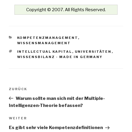
Copyright © 2007. All Rights Reserved.
KATEGORIEN
KOMPETENZMANAGEMENT
,
WISSENSMANAGEMENT
SCHLAGWÖRTER
INTELLECTUAL KAPITAL
,
UNIVERSITÄTEN
,
WISSENSBILANZ - MADE IN GERMANY
Beitrags-
Vorheriger
ZURÜCK
Navigation
Beitrag
Warum sollte man sich mit der Multiple-
Intelligenzen-Theorie befassen?
Nächster
WEITER
Beitrag
Es gibt sehr viele Kompetenzdefinitionen