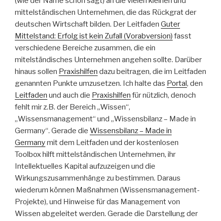
(wie der Name schon sagt) an die vielen kleinen und
mittelständischen Unternehmen, die das Rückgrat der
deutschen Wirtschaft bilden. Der Leitfaden
Guter
Mittelstand: Erfolg ist kein Zufall (Vorabversion)
fasst
verschiedene Bereiche zusammen, die ein
mitelständisches Unternehmen angehen sollte. Darüber
hinaus sollen
Praxishilfen
dazu beitragen, die im Leitfaden
genannten Punkte umzusetzen. Ich halte das
Portal
, den
Leitfaden
und auch die
Praxishilfen
für nützlich, denoch
fehlt mir z.B. der Bereich „Wissen“,
„Wissensmanagement“ und „Wissensbilanz – Made in
Germany“. Gerade die
Wissensbilanz – Made in
Germany
mit dem Leitfaden und der kostenlosen
Toolbox hilft mittelständischen Unternehmen, ihr
Intellektuelles Kapital aufzuzeigen und die
Wirkungszusammenhänge zu bestimmen. Daraus
wiederum können Maßnahmen (Wissensmanagement-
Projekte), und Hinweise für das Management von
Wissen abgeleitet werden. Gerade die Darstellung der