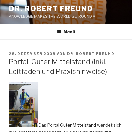
Zum
DR. ROBERT FREUND
Inhalt
KNOWLEDGE MAKES THE WORLD GO ROUND ®
springen
Menü
VERÖFFENTLICHT
28. DEZEMBER 2008
VON
DR. ROBERT FREUND
AM
Portal: Guter Mittelstand (inkl.
Leitfaden und Praxishinweise)
Das Portal
Guter Mittelstand
wendet sich