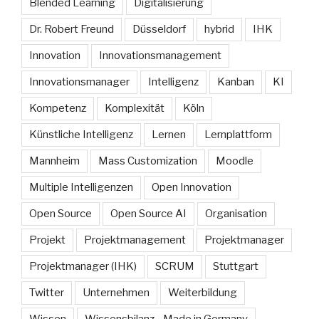
Blended Learning
Digitalisierung
Dr. Robert Freund
Düsseldorf
hybrid
IHK
Innovation
Innovationsmanagement
Innovationsmanager
Intelligenz
Kanban
KI
Kompetenz
Komplexität
Köln
Künstliche Intelligenz
Lernen
Lernplattform
Mannheim
Mass Customization
Moodle
Multiple Intelligenzen
Open Innovation
Open Source
Open Source AI
Organisation
Projekt
Projektmanagement
Projektmanager
Projektmanager (IHK)
SCRUM
Stuttgart
Twitter
Unternehmen
Weiterbildung