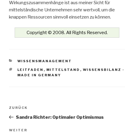
Wirkungszusammenhänge ist aus meiner Sicht für
mittelständische Unternehmen sehr wertvoll, um die
knappen Ressourcen sinnvoll einsetzen zu können.
Copyright © 2008. All Rights Reserved.
KATEGORIEN
WISSENSMANAGEMENT
SCHLAGWÖRTER
LEITFADEN
,
MITTELSTAND
,
WISSENSBILANZ -
MADE IN GERMANY
Beitrags-
Vorheriger
ZURÜCK
Navigation
Beitrag
Sandra Richter: Optimaler Optimismus
Nächster
WEITER