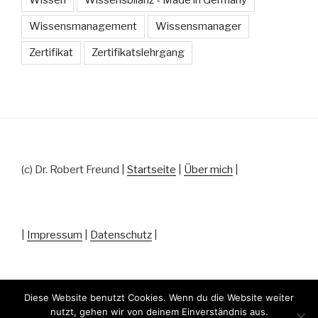
Wissen
Wissensbilanz - Made in Germany
Wissensmanagement
Wissensmanager
Zertifikat
Zertifikatslehrgang
(c) Dr. Robert Freund |
Startseite
|
Über mich
|
|
Impressum
|
Datenschutz
|
Diese Website benutzt Cookies. Wenn du die Website weiter
nutzt, gehen wir von deinem Einverständnis aus.