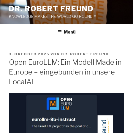
Zum
DR. ROBERT FREUND
Inhalt
KNOWLEDGE MAKES THE WORLD GO ROUND ®
springen
Menü
VERÖFFENTLICHT
3. OKTOBER 2025
VON
DR. ROBERT FREUND
AM
Open EuroLLM: Ein Modell Made in
Europe – eingebunden in unsere
LocalAI