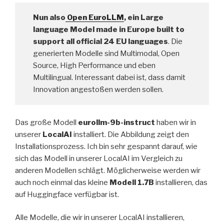
Nun also
Open EuroLLM
, ein Large
language Model
made in Europe
built to
support all
official 24 EU languages
. Die
generierten Modelle sind Multimodal, Open
Source, High Performance und eben
Multilingual. Interessant dabei ist, dass damit
Innovation angestoßen werden sollen.
Das große Modell
eurollm-9b-instruct
haben wir in
unserer
LocalAI
installiert. Die Abbildung zeigt den
Installationsprozess. Ich bin sehr gespannt darauf, wie
sich das Modell in unserer LocalAI im Vergleich zu
anderen Modellen schlägt. Möglicherweise werden wir
auch noch einmal das kleine
Modell 1.7B
installieren, das
auf Huggingface verfügbar ist.
Alle Modelle, die wir in unserer LocalAI installieren,