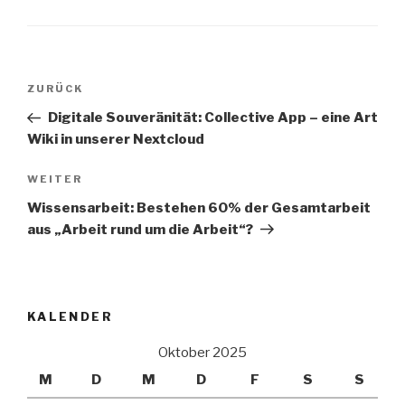
Beitrags-
Vorheriger
ZURÜCK
Navigation
Beitrag
Digitale Souveränität: Collective App – eine Art
Wiki in unserer Nextcloud
Nächster
WEITER
Beitrag
Wissensarbeit: Bestehen 60% der Gesamtarbeit
aus „Arbeit rund um die Arbeit“?
KALENDER
Oktober 2025
M
D
M
D
F
S
S