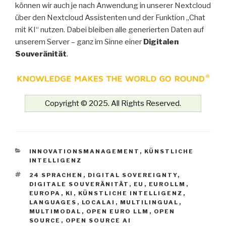
können wir auch je nach Anwendung in unserer Nextcloud
über den Nextcloud Assistenten und der Funktion „Chat
mit KI“ nutzen. Dabei bleiben alle generierten Daten auf
unserem Server – ganz im Sinne einer
Digitalen
Souveränität
.
Copyright © 2025. All Rights Reserved.
KATEGORIEN
INNOVATIONSMANAGEMENT
,
KÜNSTLICHE
INTELLIGENZ
SCHLAGWÖRTER
24 SPRACHEN
,
DIGITAL SOVEREIGNTY
,
DIGITALE SOUVERÄNITÄT
,
EU
,
EUROLLM
,
EUROPA
,
KI
,
KÜNSTLICHE INTELLIGENZ
,
LANGUAGES
,
LOCALAI
,
MULTILINGUAL
,
MULTIMODAL
,
OPEN EURO LLM
,
OPEN
SOURCE
,
OPEN SOURCE AI