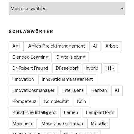
Archive
SCHLAGWÖRTER
Agil
Agiles Projektmanagement
AI
Arbeit
Blended Learning
Digitalisierung
Dr. Robert Freund
Düsseldorf
hybrid
IHK
Innovation
Innovationsmanagement
Innovationsmanager
Intelligenz
Kanban
KI
Kompetenz
Komplexität
Köln
Künstliche Intelligenz
Lernen
Lernplattform
Mannheim
Mass Customization
Moodle