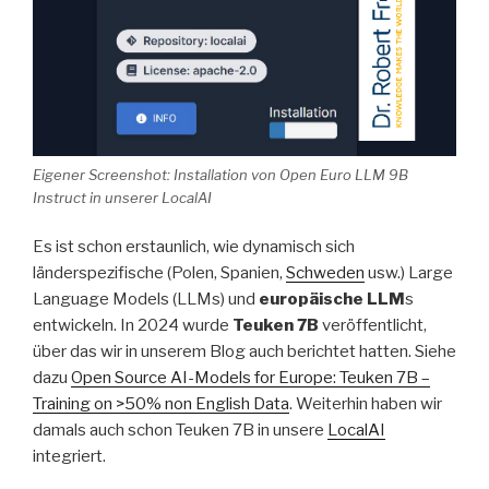
Eigener Screenshot: Installation von Open Euro LLM 9B
Instruct in unserer LocalAI
Es ist schon erstaunlich, wie dynamisch sich
länderspezifische (Polen, Spanien,
Schweden
usw.) Large
Language Models (LLMs) und
europäische LLM
s
entwickeln. In 2024 wurde
Teuken 7B
veröffentlicht,
über das wir in unserem Blog auch berichtet hatten. Siehe
dazu
Open Source AI-Models for Europe: Teuken 7B –
Training on >50% non English Data
. Weiterhin haben wir
damals auch schon Teuken 7B in unsere
LocalAI
integriert.