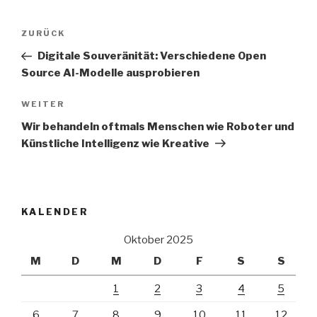
Beitrags-
Vorheriger
ZURÜCK
Navigation
Beitrag
Digitale Souveränität: Verschiedene Open
Source AI-Modelle ausprobieren
Nächster
WEITER
Beitrag
Wir behandeln oftmals Menschen wie Roboter und
Künstliche Intelligenz wie Kreative
KALENDER
Oktober 2025
M
D
M
D
F
S
S
1
2
3
4
5
6
7
8
9
10
11
12