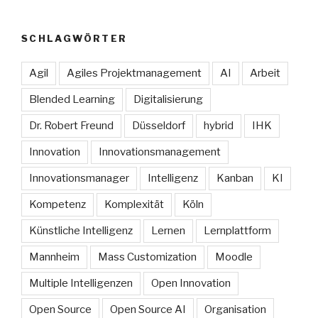
SCHLAGWÖRTER
Agil
Agiles Projektmanagement
AI
Arbeit
Blended Learning
Digitalisierung
Dr. Robert Freund
Düsseldorf
hybrid
IHK
Innovation
Innovationsmanagement
Innovationsmanager
Intelligenz
Kanban
KI
Kompetenz
Komplexität
Köln
Künstliche Intelligenz
Lernen
Lernplattform
Mannheim
Mass Customization
Moodle
Multiple Intelligenzen
Open Innovation
Open Source
Open Source AI
Organisation