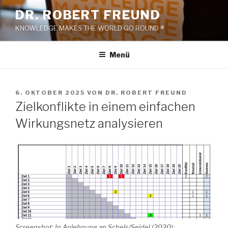
Zum
DR. ROBERT FREUND
Inhalt
KNOWLEDGE MAKES THE WORLD GO ROUND ®
springen
Menü
VERÖFFENTLICHT
6. OKTOBER 2025
VON
DR. ROBERT FREUND
AM
Zielkonflikte in einem einfachen
Wirkungsnetz analysieren
Screenshot: In Anlehnung an Schels/Seidel (2020):