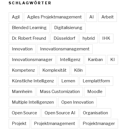
SCHLAGWÖRTER
Agil
Agiles Projektmanagement
AI
Arbeit
Blended Learning
Digitalisierung
Dr. Robert Freund
Düsseldorf
hybrid
IHK
Innovation
Innovationsmanagement
Innovationsmanager
Intelligenz
Kanban
KI
Kompetenz
Komplexität
Köln
Künstliche Intelligenz
Lernen
Lernplattform
Mannheim
Mass Customization
Moodle
Multiple Intelligenzen
Open Innovation
Open Source
Open Source AI
Organisation
Projekt
Projektmanagement
Projektmanager