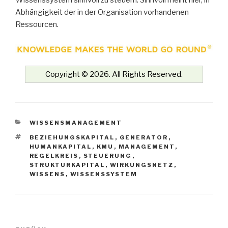
Wissenssystem sinnvoll zu steuern. Sinnvoll meint hier, in
Abhängigkeit der in der Organisation vorhandenen
Ressourcen.
Copyright © 2026. All Rights Reserved.
KATEGORIEN
WISSENSMANAGEMENT
SCHLAGWÖRTER
BEZIEHUNGSKAPITAL
,
GENERATOR
,
HUMANKAPITAL
,
KMU
,
MANAGEMENT
,
REGELKREIS
,
STEUERUNG
,
STRUKTURKAPITAL
,
WIRKUNGSNETZ
,
WISSENS
,
WISSENSSYSTEM
Beitrags-