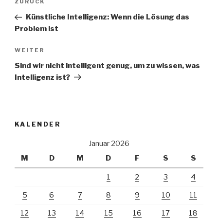
Vorheriger
ZURÜCK
Navigation
Beitrag
Künstliche Intelligenz: Wenn die Lösung das
Problem ist
Nächster
WEITER
Beitrag
Sind wir nicht intelligent genug, um zu wissen, was
Intelligenz ist?
KALENDER
Januar 2026
M
D
M
D
F
S
S
1
2
3
4
5
6
7
8
9
10
11
12
13
14
15
16
17
18