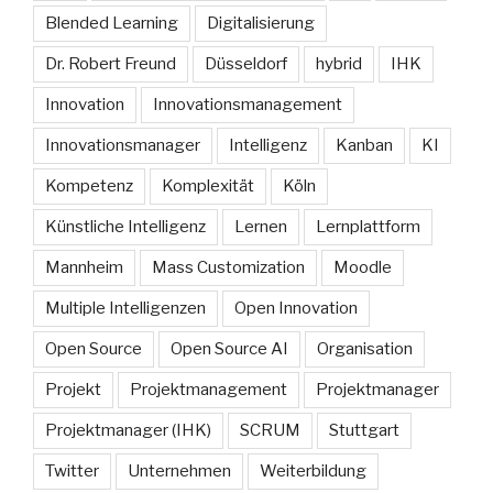
Blended Learning
Digitalisierung
Dr. Robert Freund
Düsseldorf
hybrid
IHK
Innovation
Innovationsmanagement
Innovationsmanager
Intelligenz
Kanban
KI
Kompetenz
Komplexität
Köln
Künstliche Intelligenz
Lernen
Lernplattform
Mannheim
Mass Customization
Moodle
Multiple Intelligenzen
Open Innovation
Open Source
Open Source AI
Organisation
Projekt
Projektmanagement
Projektmanager
Projektmanager (IHK)
SCRUM
Stuttgart
Twitter
Unternehmen
Weiterbildung