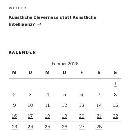
Nächster
WEITER
Beitrag
Künstliche Cleverness statt Künstliche
Intelligenz?
KALENDER
Februar 2026
M
D
M
D
F
S
S
1
2
3
4
5
6
7
8
9
10
11
12
13
14
15
16
17
18
19
20
21
22
23
24
25
26
27
28