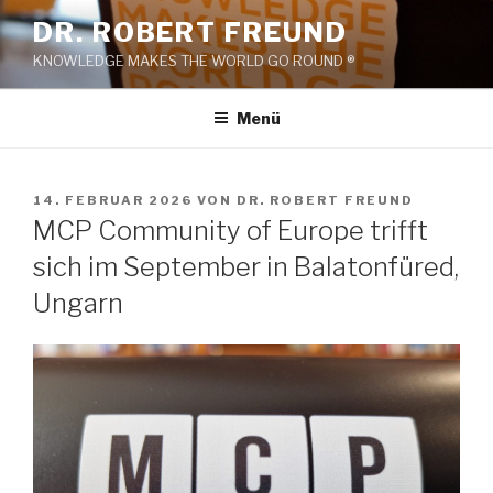
Zum
DR. ROBERT FREUND
Inhalt
KNOWLEDGE MAKES THE WORLD GO ROUND ®
springen
Menü
VERÖFFENTLICHT
14. FEBRUAR 2026
VON
DR. ROBERT FREUND
AM
MCP Community of Europe trifft
sich im September in Balatonfüred,
Ungarn