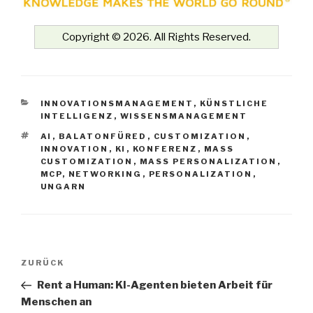
Copyright © 2026. All Rights Reserved.
KATEGORIEN
INNOVATIONSMANAGEMENT
,
KÜNSTLICHE
INTELLIGENZ
,
WISSENSMANAGEMENT
SCHLAGWÖRTER
AI
,
BALATONFÜRED
,
CUSTOMIZATION
,
INNOVATION
,
KI
,
KONFERENZ
,
MASS
CUSTOMIZATION
,
MASS PERSONALIZATION
,
MCP
,
NETWORKING
,
PERSONALIZATION
,
UNGARN
Beitrags-
Vorheriger
ZURÜCK
Navigation
Beitrag
Rent a Human: KI-Agenten bieten Arbeit für
Menschen an