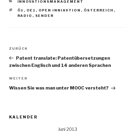
KATEGORIEN
INNOVATIONSMANAGEMENT
SCHLAGWÖRTER
Ö1
,
OE1
,
OPEN INNIAVTION
,
ÖSTERREICH
,
RADIO
,
SENDER
Beitrags-
Vorheriger
ZURÜCK
Navigation
Beitrag
Patent translate: Patentübersetzungen
zwischen Englisch und 14 anderen Sprachen
Nächster
WEITER
Beitrag
Wissen Sie was man unter MOOC versteht?
KALENDER
Juni 2013