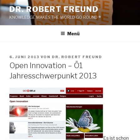
Zum
DR. ROBERT FREUND
Inhalt
KNOWLEDGE MAKES THE WORLD GO ROUND ®
springen
Menü
VERÖFFENTLICHT
6. JUNI 2013
VON
DR. ROBERT FREUND
AM
Open Innovation – Ö1
Jahresschwerpunkt 2013
Es ist schon