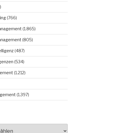
)
ing
(766)
anagement
(1.865)
anagement
(805)
elligenz
(487)
igenzen
(534)
gement
(1.212)
gement
(1.397)