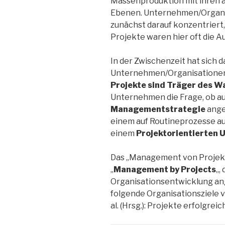
Massenproduktion mit ihren ar
Ebenen. Unternehmen/Organis
zunächst darauf konzentriert
Projekte waren hier oft die 
In der Zwischenzeit hat sich 
Unternehmen/Organisationen
Projekte sind Träger des W
Unternehmen die Frage, ob auf
Managementstrategie
ange
einem auf Routineprozesse a
einem
Projektorientierten
Das „Management von Projekt
„
Management by Projects
„,
Organisationsentwicklung a
folgende Organisationsziele verf
al. (Hrsg.): Projekte erfolgrei