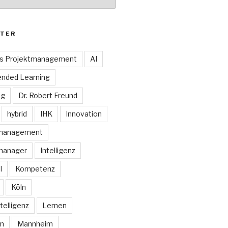
TER
es Projektmanagement
AI
ended Learning
ng
Dr. Robert Freund
hybrid
IHK
Innovation
smanagement
manager
Intelligenz
I
Kompetenz
Köln
telligenz
Lernen
rm
Mannheim