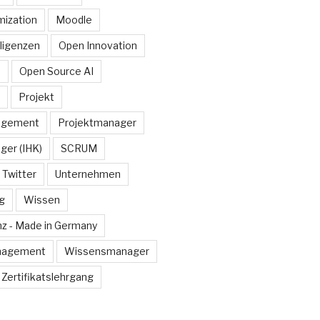
ization
Moodle
lligenzen
Open Innovation
e
Open Source AI
Projekt
agement
Projektmanager
ger (IHK)
SCRUM
Twitter
Unternehmen
g
Wissen
z - Made in Germany
nagement
Wissensmanager
Zertifikatslehrgang