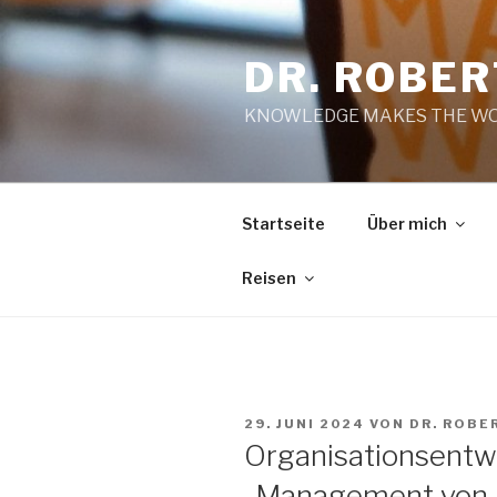
Zum
Inhalt
DR. ROBE
springen
KNOWLEDGE MAKES THE WO
Startseite
Über mich
Reisen
VERÖFFENTLICHT
29. JUNI 2024
VON
DR. ROBE
AM
Organisationsentw
„Management von P