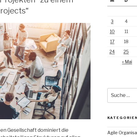
M
D
rojects“
3
4
10
11
17
18
24
25
« Mai
Suche
nach:
KATEGORIE
ten Gesellschaft dominiert die
Agile Organisa