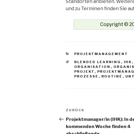
Standorten anbieten. Weiter
und zu Terminen finden Sie au
Copyright © 20
KATEGORIEN
PROJEKTMANAGEMENT
SCHLAGWÖRTER
BLENDED LEARNING
,
IHK
ORGANISATION
,
ORGANI
PROJEKT
,
PROJEKTMANA
PROZESSE
,
ROUTINE
,
UN
Beitrags-
Vorheriger
ZURÜCK
Navigation
Beitrag
Projektmanager/in (IHK): In d
kommenden Woche finden 4
abschließende