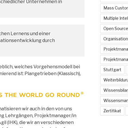
schiedlicher Unternehmen in
Mass Custom
Multiple Inte
Open Sourc
chen Lernens und einer
Organisation
sationsentwicklung durch
Projektman
Projektmana
heblich, welches Vorgehensmodell bei
Stuttgart
ierend ist: Plangetrieben (Klassisch),
Weiterbildun
Wissensbilan
Wissensma
isieren wir auch in den von uns
Zertifikat
ng Lehrgängen, Projektmanager/in
il (IHK), die wir an verschiedenen