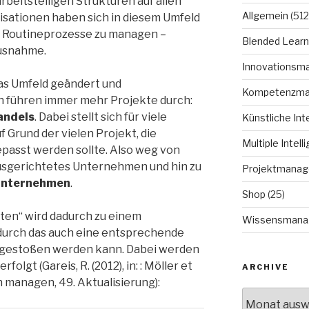
beitsteiligen Strukturen auf allen
Allgemein
(512
ationen haben sich in diesem Umfeld
, Routineprozesse zu managen –
Blended Learn
Ausnahme.
Innovationsm
das Umfeld geändert und
Kompetenzm
 führen immer mehr Projekte durch:
andels
. Dabei stellt sich für viele
Künstliche Int
 Grund der vielen Projekt, die
Multiple Intell
passt werden sollte. Also weg von
usgerichtetes Unternehmen und hin zu
Projektmana
 Unternehmen
.
Shop
(25)
en“ wird dadurch zu einem
Wissensmana
 durch das auch eine entsprechende
ngestoßen werden kann. Dabei werden
olgt (Gareis, R. (2012), in: : Möller et
ARCHIVE
ch managen, 49. Aktualisierung):
Archive