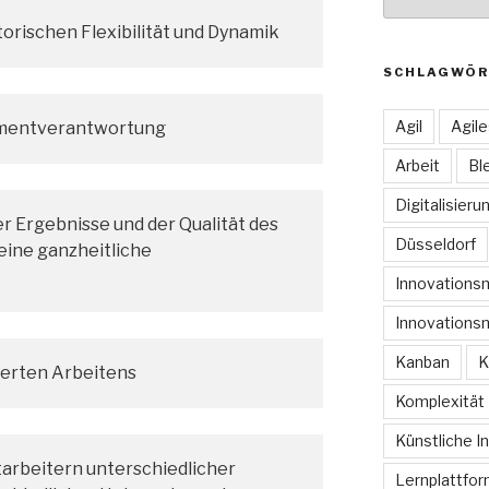
orischen Flexibilität und Dynamik
SCHLAGWÖR
Agil
Agil
mentverantwortung
Arbeit
Bl
Digitalisieru
er Ergebnisse und der Qualität des
Düsseldorf
eine ganzheitliche
Innovation
Innovations
Kanban
K
ierten Arbeitens
Komplexität
Künstliche In
arbeitern unterschiedlicher
Lernplattfo