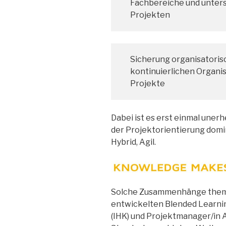
Fachbereiche und unter
Projekten
Sicherung organisatoris
kontinuierlichen Organi
Projekte
Dabei ist es erst einmal uner
der Projektorientierung domin
Hybrid, Agil.
Solche Zusammenhänge themat
entwickelten Blended Learni
(IHK) und Projektmanager/in Ag