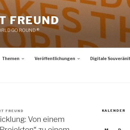
RT FREUND
RLD GO ROUND ®
Themen
Veröffentlichungen
Digitale Souveräni
KALENDER
RT FREUND
icklung: Von einem
rojekten“ zu einem