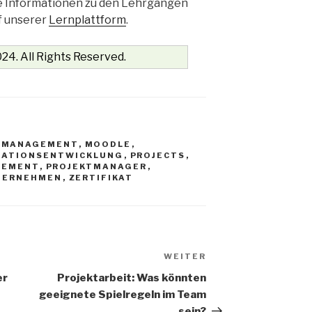
e Informationen zu den Lehrgängen
f unserer
Lernplattform
.
24. All Rights Reserved.
,
MANAGEMENT
,
MOODLE
,
SATIONSENTWICKLUNG
,
PROJECTS
,
GEMENT
,
PROJEKTMANAGER
,
TERNEHMEN
,
ZERTIFIKAT
WEITER
Nächster
Beitrag
er
Projektarbeit: Was könnten
geeignete Spielregeln im Team
sein?